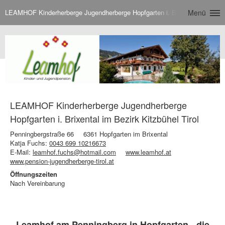
LEAMHOF Kinderherberge Jugendherberge Hopfgarten i. Brixental im Bezirk 
Menü
LEAMHOF Kinderherberge Jugendherberge
Hopfgarten i. Brixental im Bezirk Kitzbühel Tirol
Penningbergstraße 66
6361 Hopfgarten im Brixental
Katja Fuchs:
0043 699 10216673
E-Mail:
leamhof.fuchs@hotmail.com
www.leamhof.at
www.pension-jugendherberge-tirol.at
Öffnungszeiten
Nach Vereinbarung
Leamhof am Penningberg in Hopfgarten - die